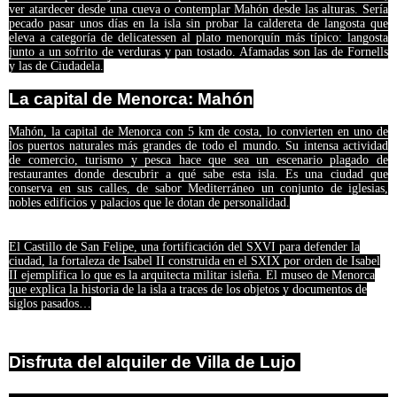
ver atardecer desde una cueva o contemplar Mahón desde las alturas. Sería
pecado pasar unos días en la isla sin probar la caldereta de langosta que
eleva a categoría de delicatessen al plato menorquín más típico: langosta
junto a un sofrito de verduras y pan tostado. Afamadas son las de Fornells
y las de Ciudadela.
La capital de Menorca: Mahón
Mahón, la capital de Menorca con 5 km de costa, lo convierten en uno de
los puertos naturales más grandes de todo el mundo. Su intensa actividad
de comercio, turismo y pesca hace que sea un escenario plagado de
restaurantes donde descubrir a qué sabe esta isla. Es una ciudad que
conserva en sus calles, de sabor Mediterráneo un conjunto de iglesias,
nobles edificios y palacios que le dotan de personalidad.
El Castillo de San Felipe, una fortificación del SXVI para defender la
ciudad, la fortaleza de Isabel II construida en el SXIX por orden de Isabel
II ejemplifica lo que es la arquitecta militar isleña. El museo de Menorca
que explica la historia de la isla a traces de los objetos y documentos de
siglos pasados…
Disfruta del alquiler de Villa de Lujo