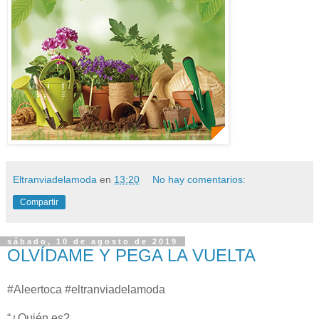
Eltranviadelamoda
en
13:20
No hay comentarios:
Compartir
sábado, 10 de agosto de 2019
OLVÍDAME Y PEGA LA VUELTA
#Aleertoca #eltranviadelamoda
“¿Quién es?