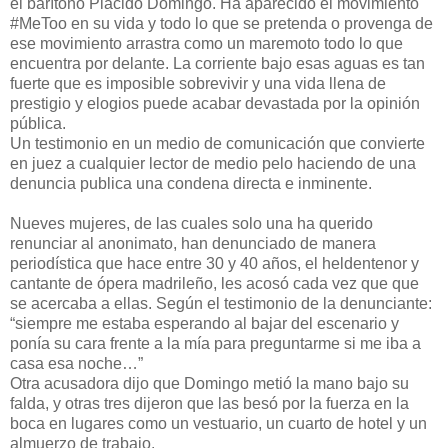
el barítono Plácido Domingo. Ha aparecido el movimiento
#MeToo en su vida y todo lo que se pretenda o provenga de
ese movimiento arrastra como un maremoto todo lo que
encuentra por delante. La corriente bajo esas aguas es tan
fuerte que es imposible sobrevivir y una vida llena de
prestigio y elogios puede acabar devastada por la opinión
pública.
Un testimonio en un medio de comunicación que convierte
en juez a cualquier lector de medio pelo haciendo de una
denuncia publica una condena directa e inminente.
Nueves mujeres, de las cuales solo una ha querido
renunciar al anonimato, han denunciado de manera
periodística que hace entre 30 y 40 años, el heldentenor y
cantante de ópera madrileño, les acosó cada vez que que
se acercaba a ellas. Según el testimonio de la denunciante:
“siempre me estaba esperando al bajar del escenario y
ponía su cara frente a la mía para preguntarme si me iba a
casa esa noche…”
Otra acusadora dijo que Domingo metió la mano bajo su
falda, y otras tres dijeron que las besó por la fuerza en la
boca en lugares como un vestuario, un cuarto de hotel y un
almuerzo de trabajo.