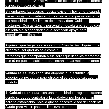
posibilidad de realizar actividades de ocio que jamás podemos
darles, se hacen eternas.
Sin embargo, las buenas noticias existen y hoy en día cuando
necesitas ayuda puedes encontrar servicios que se ajustan a
tus necesidades. Sin limites de horas y días. Cuidados
nocturnos. Con asistencia personal enfocada a personas con
diferentes discapacidades que necesitan apoyo para
sobrellevar el día a día.
Alguien…que haga las cosas como tú las harías. Alguien que
cuidara al ser querido sólo como tú.
Personas que acompañan a tus seres queridos los momentos
que tú no puedes sabiendo que están en las mejores manos.
Cuidados del Mayor
es una empresa que acumula la
experiencia necesaria para ofrecer el servicio de cuidador a
medida.
1-
Cuidados en casa
: con una modalidad de régimen externo
donde se puede contratar a la cuidadora por horas sin un
horario establecido. Solo lo que se necesite. Aseo del paciente.
Ayuda para vestir, paseos, limpieza, compra…