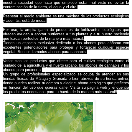
nuestra sociedad que hace que empiece estar mal visto no evitar la
contaminación de la tierra, el agua y el aire.
Respetar el medio ambiente es una máxima de los productos ecológicos
y además, está de moda.
Por eso, la amplia gama de productos de fertilizantes ecológicos que
ofrecen ayudan a aportar nutrientes a tus plantas y a tu huerto haciendo
que luzcan perfectos de la manera más natural.
Tienen un espacio exclusivo dedicado a los abonos para cáñamo con
excelentes potenciadores para proteger y fortalecer cualquier especie
vegetal. Son los llamados abonos para cannabis.
Varios son los productos que ofrece para el cultivo ecológico como el
cuidado de la agricultura y el huerto urbano, los abonos de cannabis y los
abonos para jardinería.
Un grupo de profesionales especializado se ocupa de atender en sus
tiendas físicas de Málaga y Granada o bien atreves de su tienda online,
donde puedes realizar tu compra y elegir el abono ecológico que prefieres
en función del uso que quieras darle. Visita su página web y encuentra
los productos necesarios para tu huerto de la manera más natural!!