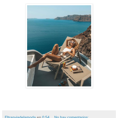
Eltranviadelamoda
en
0:54
No hay comentarios: