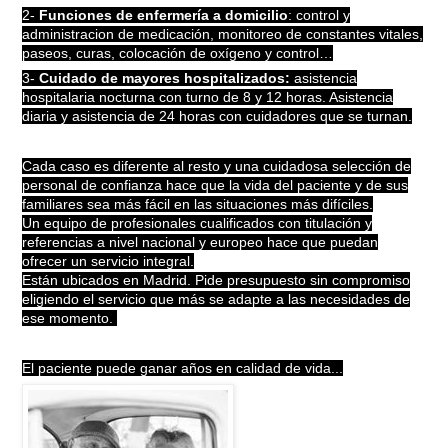
2-
Funciones de enfermería a domicilio
: control y
administracion de medicación, monitoreo de constantes vitales,
paseos, curas, colocación de oxígeno y control…
3-
Cuidado de mayores hospitalizados:
asistencia
hospitalaria nocturna con turno de 8 y 12 horas. Asistencia
diaria y asistencia de 24 horas con cuidadores que se turnan.
Cada caso es diferente al resto y una cuidadosa selección de
personal de confianza hace que la vida del paciente y de sus
familiares sea más fácil en las situaciones más difíciles.
Un equipo de profesionales cualificados con titulación y
referencias a nivel nacional y europeo hace que puedan
ofrecer un servicio integral.
Están ubicados en Madrid. Pide presupuesto sin compromiso
eligiendo el servicio que más
se adapte a las necesidades de
ese momento.
El paciente puede ganar años en calidad de vida...