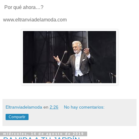
Por qué ahora…?
www.eltranviadelamoda.com
Eltranviadelamoda
en
2:26
No hay comentarios:
Compartir
miércoles, 14 de agosto de 2019