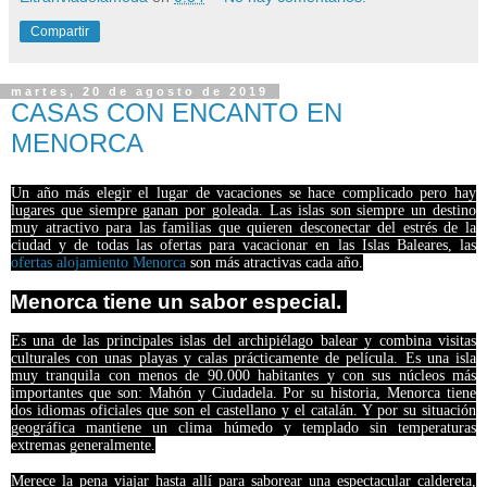
Compartir
martes, 20 de agosto de 2019
CASAS CON ENCANTO EN
MENORCA
Un año más elegir el lugar de vacaciones se hace complicado pero hay
lugares que siempre ganan por goleada. Las islas son siempre un destino
muy atractivo para las familias que quieren desconectar del estrés de la
ciudad y de todas las ofertas para vacacionar en las Islas Baleares, las
ofertas alojamiento Menorca
son más atractivas cada año.
Menorca tiene un sabor especial.
Es una de las principales islas del archipiélago balear y combina visitas
culturales con unas playas y calas prácticamente de película. Es una isla
muy tranquila con menos de 90.000 habitantes y con sus núcleos más
importantes que son: Mahón y Ciudadela. Por su historia, Menorca tiene
dos idiomas oficiales que son el castellano y el catalán. Y por su situación
geográfica mantiene un clima húmedo y templado sin temperaturas
extremas generalmente.
Merece la pena viajar hasta allí para saborear una espectacular caldereta,