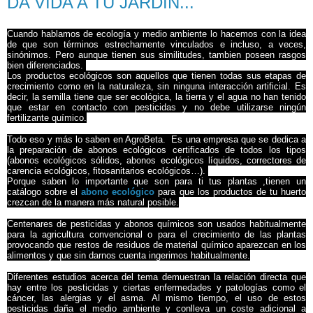
DA VIDA A TU JARDÍN...
Cuando hablamos de ecología y medio ambiente lo hacemos con la idea
de que son términos estrechamente vinculados e incluso, a veces,
sinónimos. Pero aunque tienen sus similitudes, tambien poseen rasgos
bien diferenciados.
Los productos ecológicos son aquellos que tienen todas sus etapas de
crecimiento como en la naturaleza, sin ninguna interacción artificial. Es
decir, la semilla tiene que ser ecológica, la tierra y el agua no han tenido
que estar en contacto con pesticidas y no debe utilizarse ningún
fertilizante químico.
Todo eso y más lo saben en AgroBeta. Es una empresa que se dedica a
la preparación de abonos ecológicos certificados de todos los tipos
(abonos ecológicos sólidos, abonos ecológicos líquidos, correctores de
carencia ecológicos, fitosanitarios ecológicos…).
Porque saben lo importante que son para ti tus plantas ,tienen un
catálogo sobre el
abono ecológico
para que los productos de tu huerto
crezcan de la manera más natural posible.
Centenares de pesticidas y abonos químicos son usados habitualmente
para la agricultura convencional o para el crecimiento de las plantas
provocando que restos de residuos de material químico aparezcan en los
alimentos y que sin darnos cuenta ingerimos habitualmente.
Diferentes estudios acerca del tema demuestran la relación directa que
hay entre los pesticidas y ciertas enfermedades y patologías como el
cáncer, las alergias y el asma. Al mismo tiempo, el uso de estos
pesticidas daña el medio ambiente y conlleva un coste adicional a