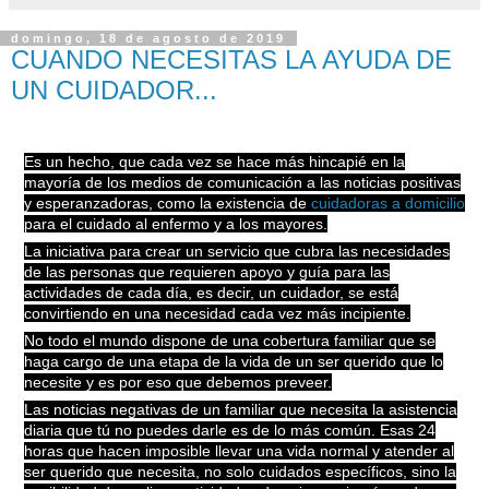
domingo, 18 de agosto de 2019
CUANDO NECESITAS LA AYUDA DE
UN CUIDADOR...
Es un hecho, que cada vez se hace más hincapié en la
mayoría de los medios de comunicación a las noticias positivas
y esperanzadoras, como la existencia de
cuidadoras a domicilio
para el cuidado al enfermo y a los mayores.
La iniciativa para crear un servicio que cubra las necesidades
de las personas que requieren apoyo y guía para las
actividades de cada día, es decir, un cuidador, se está
convirtiendo en una necesidad cada vez más
incipiente.
No todo el mundo dispone de una cobertura familiar que se
haga cargo de una etapa de la vida de un ser querido que lo
necesite y es por eso que debemos preveer.
Las noticias negativas de un familiar que necesita la asistencia
diaria que tú no puedes darle es de lo más común. Esas 24
horas que hacen imposible llevar una vida normal y atender al
ser querido que necesita, no solo cuidados específicos, sino la