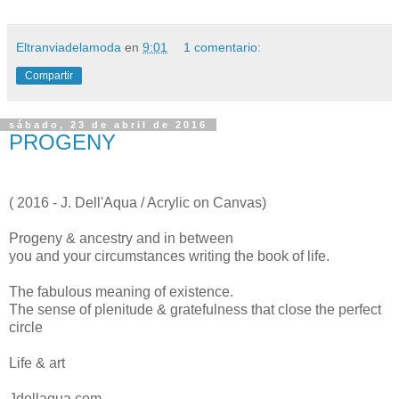
Eltranviadelamoda
en
9:01
1 comentario:
Compartir
sábado, 23 de abril de 2016
PROGENY
( 2016 - J. Dell'Aqua / Acrylic on Canvas)
Progeny & ancestry and in between
you and your circumstances writing the book of life.
The fabulous meaning of existence.
The sense of plenitude & gratefulness that close the perfect
circle
Life & art
Jdellaqua.com