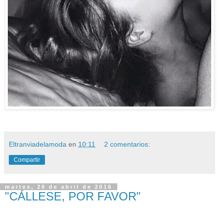
Eltranviadelamoda
en
10:11
2 comentarios:
Compartir
martes, 26 de abril de 2016
"CÁLLESE, POR FAVOR"