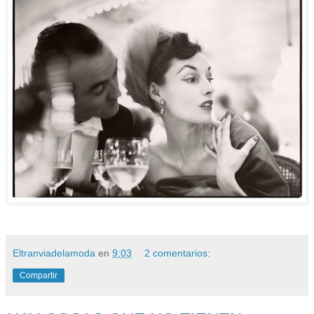
Eltranviadelamoda
en
9:03
2 comentarios:
Compartir