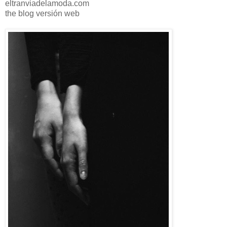
eltranviadelamoda.com
the blog versión web