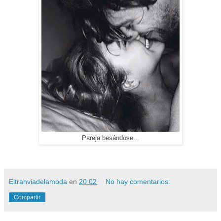
Pareja besándose...
Eltranviadelamoda
en
20:02
No hay comentarios:
Compartir