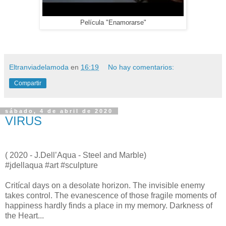
Película "Enamorarse"
Eltranviadelamoda
en
16:19
No hay comentarios:
Compartir
sábado, 4 de abril de 2020
VIRUS
( 2020 - J.Dell’Aqua - Steel and Marble)
#jdellaqua #art #sculpture
Critícal days on a desolate horizon. The invisible enemy
takes control. The evanescence of those fragile moments of
happiness hardly finds a place in my memory. Darkness of
the Heart...