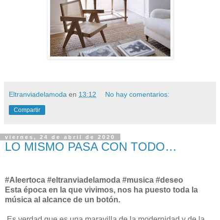
Eltranviadelamoda
en
13:12
No hay comentarios:
Compartir
viernes, 24 de abril de 2020
LO MISMO PASA CON TODO…
#Aleertoca #eltranviadelamoda #musica #deseo
Esta época en la que vivimos, nos ha puesto toda la
música al alcance de un botón.
Es verdad que es una maravilla de la modernidad y de la