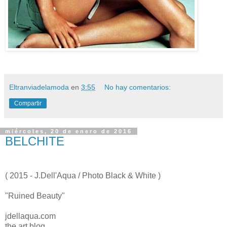
Eltranviadelamoda
en
3:55
No hay comentarios:
Compartir
miércoles, 20 de enero de 2016
BELCHITE
( 2015 - J.Dell'Aqua / Photo Black & White )
"Ruined Beauty"
jdellaqua.com
the art blog