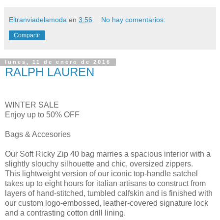
Eltranviadelamoda
en
3:56
No hay comentarios:
Compartir
lunes, 11 de enero de 2016
RALPH LAUREN
WINTER SALE
Enjoy up to 50% OFF
Bags & Accesories
Our Soft Ricky Zip 40 bag marries a spacious interior with a
slightly slouchy silhouette and chic, oversized zippers.
This lightweight version of our iconic top-handle satchel
takes up to eight hours for italian artisans to construct from
layers of hand-stitched, tumbled calfskin and is finished with
our custom logo-embossed, leather-covered signature lock
and a contrasting cotton drill lining.