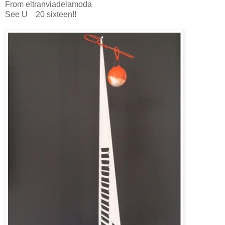
From eltranviadelamoda
See U 20 sixteen!!