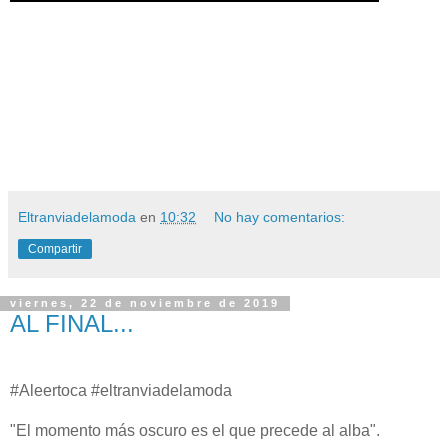
https://www.youtube.com/watch?v=oWe1vU5z9KY&feature=share
Eltranviadelamoda
en
10:32
No hay comentarios:
Compartir
viernes, 22 de noviembre de 2019
AL FINAL...
#Aleertoca #eltranviadelamoda
"El momento más oscuro es el que precede al alba".