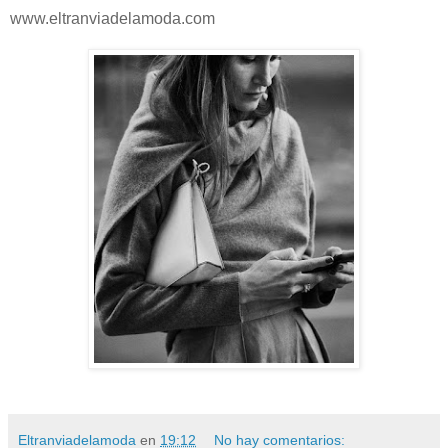
www.eltranviadelamoda.com
Eltranviadelamoda
en
19:12
No hay comentarios: