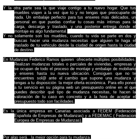
Y la otra parte sea la que viaje contigo a tu nuevo hogar. Que tus
muebles viajen a la vez que tú y no tengas que preocuparte de
nada. Un embalaje perfecto para tus enseres más delicados, un
personal en que puedas confiar tu cosas más intimas para la
carga, descarga y traslado, y una posterior entrega donde el
montaje es algo fundamental.
Y no solamente son los muebles, cuando tu vida se parte en dos y
buscas hacer una mudanza necesitas que alguien te haga el
traslado de tu vehículo desde la ciudad de origen hasta la ciudad
de destino.
En Mudanzas Federico Ramos quieren ofrecerte múltiples posibilidades.
Realizan mudanzas totales o parciales de viviendas, empresas y
se ocupan de todo el proceso de montaje y embalaje de mobiliario
y enseres hasta su nueva ubicación. Consiguen que no te
encuentres sol@ ante el cambio que supone una mudanza y
tengas a tu disposición la mejor oferta económica. Para ello ponen
a tu servicio en su página web un presupuesto online en el que
puedes describir qué tipo de mudanza necesitas, te hacen la
valoración de tu caso en concreto y a la hora de aceptar el
presupuesto todo son facilidades.
Es la única empresa en Canarias asociada a FEDEM (Federación
Española de Empresas de Mudanzas) y a FEDEMAC ( Federacion
Europea de Empresas de Mudanzas).
Por algo será…la mejor opción para tu mudanza.