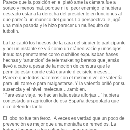
Parece que la posición en el plató ante la cámara fue a
sorteo y menos mal, porque ni el peor enemigo le hubiera
deseado estar a la derecha del presidente en funciones al
que parecía un muñeco del guiñol. La perspectiva le jugó
una mala pasada y le hizo parecer un muñequito del
futbolín.
La luz captó los huesos de la cara del siguiente participante
y por un instante se vió como un cráneo vacío y unos ojos
inauditos penetrantes como cuchillos expulsaban frases
hechas y “anuncios” de telemarketing baratos que jamás
llevó a cabo a pesar de la moción de censura que le
permitió estar donde está durante diecisiete meses…
Parece que todos nacemos con el mismo nivel de valentía
para utilizarse o para malgastarse. Y la valentía brilló por su
ausencia y el nivel intelectual…también.
“Para este viaje, no hacían falta estas alforjas…” hubiera
contestado un agricultor de esa España despoblada que
dice defender tanto.
El lobo no fue tan feroz. A veces es verdad que un poco de
prevención es mejor que una montaña de remedios. La
fortuna favorece a los valientes…pero protege