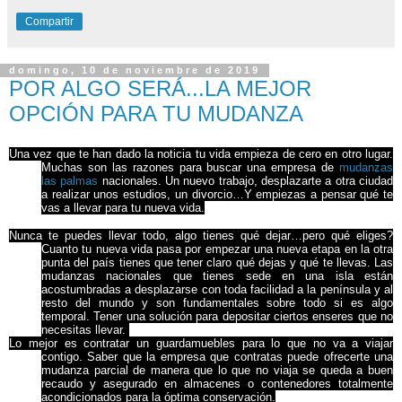
Compartir
domingo, 10 de noviembre de 2019
POR ALGO SERÁ...LA MEJOR
OPCIÓN PARA TU MUDANZA
Una vez que te han dado la noticia tu vida empieza de cero en otro lugar.
Muchas son las razones para buscar una empresa de
mudanzas
las palmas
nacionales. Un nuevo trabajo, desplazarte a otra ciudad
a realizar unos estudios, un divorcio…Y empiezas a pensar qué te
vas a llevar para tu nueva vida.
Nunca te puedes llevar todo, algo tienes qué dejar…pero qué eliges?
Cuanto tu nueva vida pasa por empezar una nueva etapa en la otra
punta del país tienes que tener claro qué dejas y qué te llevas. Las
mudanzas nacionales que tienes sede en una isla están
acostumbradas a desplazarse con toda facilidad a la península y al
resto del mundo y son fundamentales sobre todo si es algo
temporal. Tener una solución para depositar ciertos enseres que no
necesitas llevar.
Lo mejor es contratar un guardamuebles para lo que no va a viajar
contigo. Saber que la empresa que contratas puede ofrecerte una
mudanza parcial de manera que lo que no viaja se queda a buen
recaudo y asegurado en almacenes o contenedores totalmente
acondicionados para la óptima conservación.