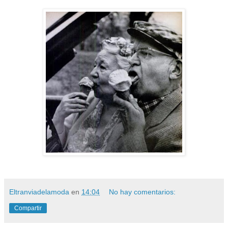
Eltranviadelamoda
en
14:04
No hay comentarios:
Compartir