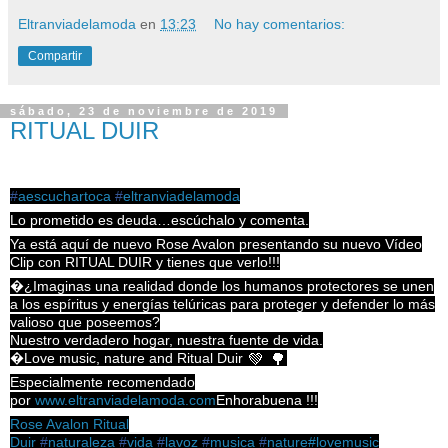
Eltranviadelamoda
en
13:23
No hay comentarios:
Compartir
sábado, 23 de noviembre de 2019
RITUAL DUIR
#
aescuchartoca
#
eltranviadelamoda
Lo prometido es deuda…escúchalo y comenta.
Ya está aquí de nuevo Rose Avalon presentando su nuevo Vídeo
Clip con RITUAL DUIR y tienes que verlo!!!
�¿Imaginas una realidad donde los humanos protectores se unen
a los espíritus y energías telúricas para proteger y defender lo más
valioso que poseemos?
Nuestro verdadero hogar, nuestra fuente de vida.
�Love music, nature and Ritual Duir
💚
🌳
Especialmente recomendado
por
www.eltranviadelamoda.com
Enhorabuena !!!
Rose Avalon
Ritual
Duir
#
naturaleza
#
vida
#
lavoz
#
musica
#
nature
#
lovemusic