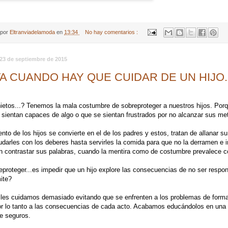
 por
Eltranviadelamoda
en
13:34
No hay comentarios :
 23 de septiembre de 2015
A CUANDO HAY QUE CUIDAR DE UN HIJO..
nietos...? Tenemos la mala costumbre de sobreproteger a nuestros hijos. Por
 sientan capaces de algo o que se sientan frustrados por no alcanzar sus me
ento de los hijos se convierte en el de los padres y estos, tratan de allanar su
darles con los deberes hasta servirles la comida para que no la derramen e i
n contrastar sus palabras, cuando la mentira como de costumbre prevalece co
eproteger...es impedir que un hijo explore las consecuencias de no ser respo
mite?
 les cuidamos demasiado evitando que se enfrenten a los problemas de forma
 por lo tanto a las consecuencias de cada acto. Acabamos educándolos en una 
e seguros.