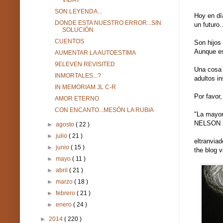
VIDA I
SON LEYENDA...
Hoy en día
DONDE ESTA NUESTRO ERROR...SIN
un futuro.
SOLUCIÓN
CUENTOS
Son hijos
Aunque es
AUMENTAR LA AUTOESTIMA
9ELEVEN REVISITED
Una cosa 
INMORTALES...?
adultos i
IN MEMORIAM JL C-R
Por favor,
AMOR ETERNO
CON ENCANTO...MESÓN LA RUBIA
"La mayor 
NELSON
►
agosto
( 22 )
►
julio
( 21 )
eltranvia
►
junio
( 15 )
the blog 
►
mayo
( 11 )
►
abril
( 21 )
►
marzo
( 18 )
►
febrero
( 21 )
►
enero
( 24 )
►
2014
( 220 )