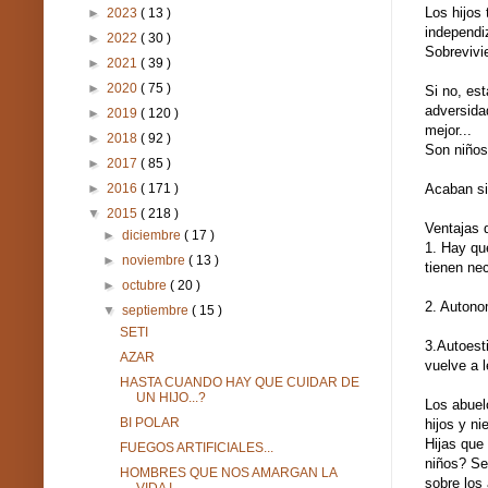
Los hijos 
►
2023
( 13 )
independiz
►
2022
( 30 )
Sobrevivi
►
2021
( 39 )
►
2020
( 75 )
Si no, es
adversida
►
2019
( 120 )
mejor...
►
2018
( 92 )
Son niños
►
2017
( 85 )
Acaban si
►
2016
( 171 )
▼
2015
( 218 )
Ventajas 
►
diciembre
( 17 )
1. Hay qu
►
noviembre
( 13 )
tienen ne
►
octubre
( 20 )
2. Autono
▼
septiembre
( 15 )
SETI
3.Autoest
AZAR
vuelve a l
HASTA CUANDO HAY QUE CUIDAR DE
UN HIJO...?
Los abuel
BI POLAR
hijos y ni
Hijas que
FUEGOS ARTIFICIALES...
niños? Se
HOMBRES QUE NOS AMARGAN LA
sobre los