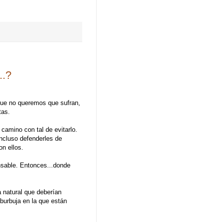
.?
que no queremos que sufran,
tas.
 camino con tal de evitarlo.
ncluso defenderles de
n ellos.
nsable. Entonces...donde
 natural que deberían
burbuja en la que están