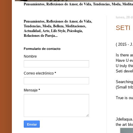
Pensamientos, Reflexiones de Amor, de Vida, Tendencias, Moda, Meditacio
lunes, 28 
Pensamientos, Reflexiones de Amor, de Vida,
Tendencias, Moda, Belleza, Meditaciones,
SETI
Actualidad, Arte, Life Style, Psicología,
Relaciones de Pareja...
( 2015 - J
Formulario de contacto
Is there 
Nombre
Have U eve
U truly th
Seti devel
Correo electrónico
*
Searching 
(Small tri
Mensaje
*
True is ou
Scien
Jdellaqua
the art bl