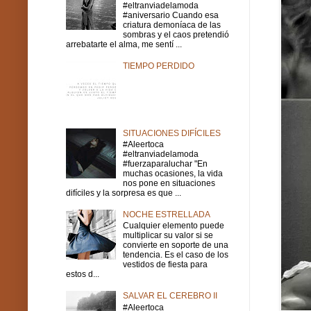
#eltranviadelamoda
#aniversario Cuando esa
criatura demoníaca de las
sombras y el caos pretendió
arrebatarte el alma, me sentí ...
TIEMPO PERDIDO
SITUACIONES DIFÍCILES
#Aleertoca
#eltranviadelamoda
#fuerzaparaluchar "En
muchas ocasiones, la vida
nos pone en situaciones
difíciles y la sorpresa es que ...
NOCHE ESTRELLADA
Cualquier elemento puede
multiplicar su valor si se
convierte en soporte de una
tendencia. Es el caso de los
vestidos de fiesta para
estos d...
SALVAR EL CEREBRO II
#Aleertoca