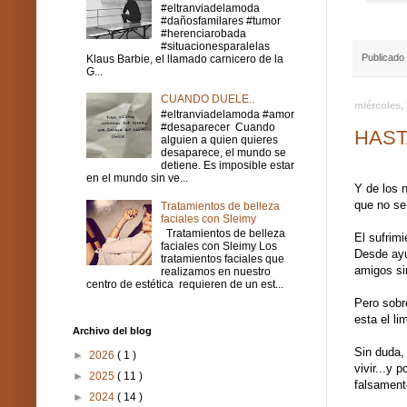
#eltranviadelamoda
#dañosfamilares #tumor
#herenciarobada
#situacionesparalelas
Publicado
Klaus Barbie, el llamado carnicero de la
G...
CUANDO DUELE..
miércoles,
#eltranviadelamoda #amor
#desaparecer Cuando
HAST
alguien a quien quieres
desaparece, el mundo se
detiene. Es imposible estar
en el mundo sin ve...
Y de los 
que no se
Tratamientos de belleza
faciales con Sleimy
Tratamientos de belleza
El sufrimi
faciales con Sleimy Los
Desde ayu
tratamientos faciales que
amigos si
realizamos en nuestro
centro de estética requieren de un est...
Pero sobr
esta el li
Archivo del blog
Sin duda,
►
2026
( 1 )
vivir...y
►
2025
( 11 )
falsament
►
2024
( 14 )