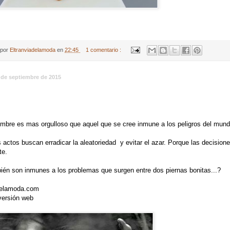
 por
Eltranviadelamoda
en
22:45
1 comentario :
5 de septiembre de 2015
R
mbre es mas orgulloso que aquel que se cree inmune a los peligros del mund
 actos buscan erradicar la aleatoriedad y evitar el azar. Porque las decision
te.
ién son inmunes a los problemas que surgen entre dos piernas bonitas...?
delamoda.com
versión web