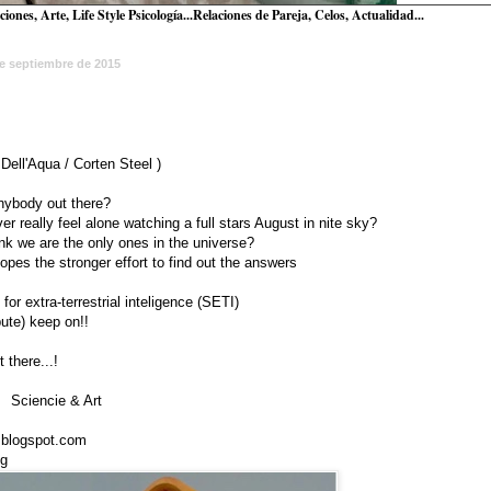
nes, Arte, Life Style Psicología...Relaciones de Pareja, Celos,
Actualidad...
de septiembre de 2015
.Dell'Aqua / Corten Steel )
anybody out there?
r really feel alone watching a full stars August in nite sky?
ink we are the only ones in the universe?
opes the stronger effort to find out the answers
for extra-terrestrial inteligence (SETI)
bute) keep on!!
t there...!
cie & Art
.blogspot.com
og