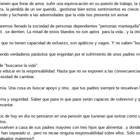
tienen que llorar de amor, sufrir una equivocación en su puesto de trabajo, la
a, la pérdida de un ser querido...gestionar bien estos sentimientos es crecer.
endo y luchando a las adversidades que la vida nos presenta sin avisar.
taremos llenado la sociedad de personas dependientes "personas mantequilla"
d...se derriten. La mitad de estos blandos no son aptos para la vida...y la o
 que no tienen capacidad de esfuerzo, son apáticos y vagos. Y no saben "bus
endo verdaderos parásitos que engordan por el sufrimiento de unos padres m
de "buscarse la vida":
e educar en la responsabilidad. Hasta que no se exponen a las consecuencia
cesidad de cambiar.
mía. Una cosa es buscar apoyo y otra...que tus padres siempre te resuelvan 
ima y seguridad. Saber que pase lo que pase serán capaces de sobrevivir y qu
evantar.
os de hoy en día no pensaron en una pensión que tuvieran que estirar como u
etos.
 vuelven a casa de sus padres mayores con tres hijos que alimentar...y dond
 han separado si...pero no recae ninguna responsabilidad sobre ellos. Solo so
 abuelos maternos!!