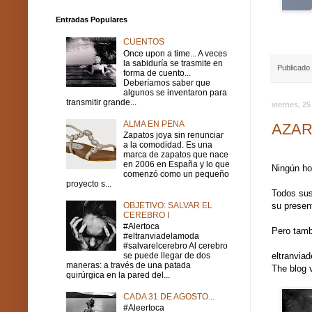
Entradas Populares
CUENTOS
Once upon a time... A veces
la sabiduría se trasmite en
Publicado
forma de cuento...
Deberíamos saber que
algunos se inventaron para
transmitir grande...
viernes, 2
ALMA EN PENA
AZA
Zapatos joya sin renunciar
a la comodidad. Es una
marca de zapatos que nace
en 2006 en España y lo que
Ningún ho
comenzó como un pequeño
proyecto s...
Todos sus
OBJETIVO: SALVAR EL
su presen
CEREBRO I
#Alertoca
Pero tamb
#eltranviadelamoda
#salvarelcerebro Al cerebro
eltranvia
se puede llegar de dos
maneras: a través de una patada
The blog 
quirúrgica en la pared del...
CADA 31 DE AGOSTO...
#Aleertoca