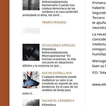
Primero:
#eltranviadelamoda
#aniversario Cuando esa
haberle
criatura demoníaca de las
Segundo:
sombras y el caos pretendió
arrebatarte el alma, me sentí ...
Tercero:
te apuña
TIEMPO PERDIDO
neurotra
La neces
coincide
intelect
SITUACIONES DIFÍCILES
inmejora
#Aleertoca
#eltranviadelamoda
humillac
#fuerzaparaluchar "En
muchas ocasiones, la vida
Mensaje 
nos pone en situaciones
bien os 
difíciles y la sorpresa es que ...
P.D: Tot
NOCHE ESTRELLADA
Cualquier elemento puede
multiplicar su valor si se
www.elt
convierte en soporte de una
tendencia. Es el caso de los
vestidos de fiesta para
estos d...
SALVAR EL CEREBRO II
#Aleertoca