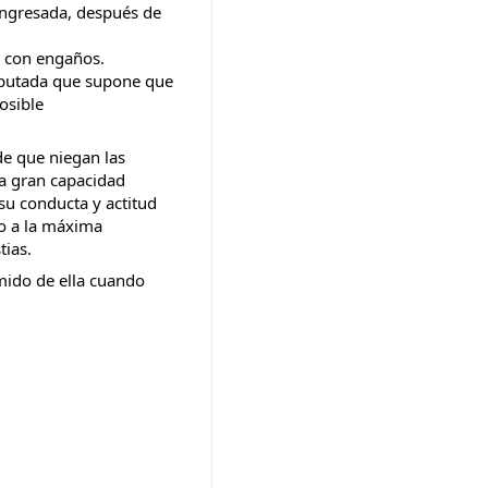
ingresada, después de 
o con engaños.
 putada que supone que 
sible 
de que niegan las 
a gran capacidad 
su conducta y actitud 
o a la máxima 
ias. 
ido de ella cuando 