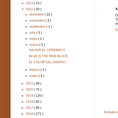
►
2023
( 13 )
A
▼
2022
( 30 )
►
diciembre
( 10 )
D
T
►
noviembre
( 3 )
i
►
septiembre
( 1 )
R
►
julio
( 3 )
►
mayo
( 2 )
▼
marzo
( 3 )
SALVAR EL CEREBRO II
BLUE IS THE NEW BLACK...
EL COLOR DEL DINERO...
►
febrero
( 3 )
►
enero
( 5 )
►
2021
( 39 )
►
2020
( 75 )
►
2019
( 120 )
►
2018
( 92 )
►
2017
( 85 )
Entrada m
►
2016
( 171 )