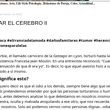
nes, Arte, Life Style Psicología...Relaciones de Pareja, Celos,
Actualidad...
 de marzo de 2022
AR EL CEREBRO II
toca
#eltranviadelamoda
#dañosfamilares
#tumor
#herenc
ionesparalelas
rbie, el llamado carnicero de la Gestapo en Lyon, torturó hasta l
sistencia Francesa Jean Moulin. En una entrevista reconoció; “Cua
sensación de que él era yo”. Es decir, lo que aquel asesino hizo a su
modo a sí mismo.
ignifica esto?
uiero decir es que el odio a los demás, siempre tiene algo que ver
Si pretendemos entender por qué las personas torturamos o humi
, antes debemos analizar lo que detestamos en nosotros mismos
estra, oculta y malvada aniquilando a ese otro, que nos recuerda
a nosotros. Solo así podemos vernos como personas dignas…odia