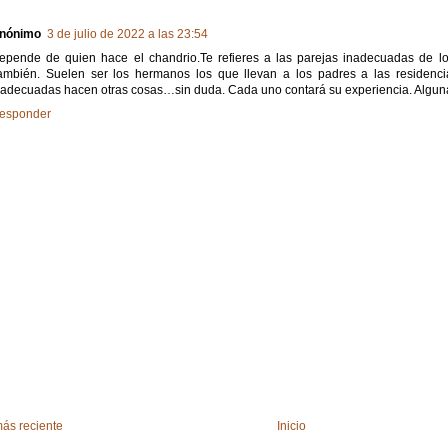
nónimo
3 de julio de 2022 a las 23:54
epende de quien hace el chandrio.Te refieres a las parejas inadecuadas de 
ambién. Suelen ser los hermanos los que llevan a los padres a las residenci
nadecuadas hacen otras cosas…sin duda. Cada uno contará su experiencia. Algun
esponder
ás reciente
Inicio