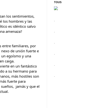
TOUS
an los sentimientos, 
.
é los hombres y las 
ico es idéntico salvo 
una amenaza? 
.
.
entre familiares, por 
nexo de unión fuerte e 
.
n un egoísmo y una 
en caiga. 
.
ierte en un fantástico 
ndo a su hermano para 
manos, más hostiles son 
.
más fuerte para 
sueños,  jamás y que el 
ctual.