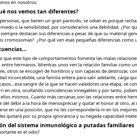
amos en nosotros. 
ué nos vemos tan diferentes?
ersonas, que tienen un gran parecido, se odian es porque rechaz
miedo o la sensibilidad, por considerarlos una debilidad. ¿Por qu
siempre destacan sus diferencias a pesar de que su material genét
os cromosomas?  ¿Por qué ven esas pequeñas diferencias como 
uencias...
ro que este tipo de comportamientos fomenta las malas relaciones 
 entre hermanos. Mientras unos ven la relación familiar como un 
le, otros se encogen de hombros y son capaces de destrozar, co
dad inconcebible, una familia entera para salir adelante, caiga qui
casos…esa sangre de la que se hacen valedores una etapa, se conv
ri en otra, ocultando coincidencias innegables y por tanto, jodie
 ellos mismos. Cuanto más cercanas son las relaciones entre her
e del débil a la hora de menospreciar y quitar el honor al otro, al 
rse en una posición, que no les correspondería ni en los mejores 
les quitará por su propia ignorancia y su negada capacidad intele
ón del sistema inmunológico a putadas familiares
ortante es el odio?