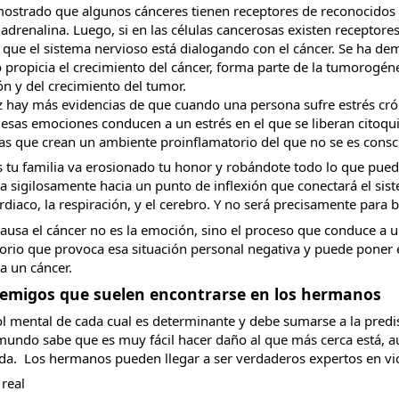
mostrado que algunos cánceres tienen receptores de reconocidos
adrenalina. Luego, si en las células cancerosas existen receptore
a que el sistema nervioso está dialogando con el cáncer. Se ha de
 propicia el crecimiento del cáncer, forma parte de la tumorogénesi
n y del crecimiento del tumor.
 hay más evidencias de que cuando una persona sufre estrés cró
, esas emociones conducen a un estrés en el que se liberan citoqui
as que crean un ambiente proinflamatorio del que no se es consc
 tu familia va erosionado tu honor y robándote todo lo que puede
a sigilosamente hacia un punto de inflexión que conectará el sist
rdiaco, la respiración, y el cerebro. Y no será precisamente para 
ausa el cáncer no es la emoción, sino el proceso que conduce a u
orio que provoca esa situación personal negativa y puede poner 
ia un cáncer. 
emigos que suelen encontrarse en los hermanos
ol mental de cada cual es determinante y debe sumarse a la predis
mundo sabe que es muy fácil hacer daño al que más cerca está, a
a.  Los hermanos pueden llegar a ser verdaderos expertos en vi
real