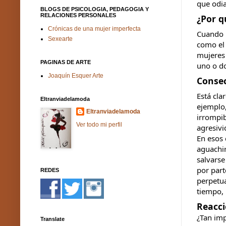
que odi
BLOGS DE PSICOLOGIA, PEDAGOGIA Y
RELACIONES PERSONALES
¿Por q
Crónicas de una mujer imperfecta
Cuando p
Sexearte
como el 
mujeres 
PAGINAS DE ARTE
uno o d
Joaquín Esquer Arte
Consec
Está cla
Eltranviadelamoda
ejemplo,
Eltranviadelamoda
irrompib
Ver todo mi perfil
agresivi
En esos 
aguachir
salvarse
por part
REDES
perpetua
tiempo, 
Reacci
¿Tan imp
Translate