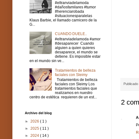
#eltranviadelamoda
#dañosfamilares #tumor
#herenciarobada
#situacionesparalelas
Klaus Barbie, el llamado carnicero de la
G...
CUANDO DUELE..
#eltranviadelamoda #amor
#desaparecer Cuando
alguien a quien quieres
desaparece, el mundo se
detiene. Es imposible estar
en el mundo sin ve...
Tratamientos de belleza
faciales con Sleimy
Tratamientos de belleza
faciales con Sleimy Los
Publicado
tratamientos faciales que
realizamos en nuestro
centro de estética requieren de un est...
2 com
Archivo del blog
A
►
2026
( 1 )
P
►
2025
( 11 )
R
►
2024
( 14 )