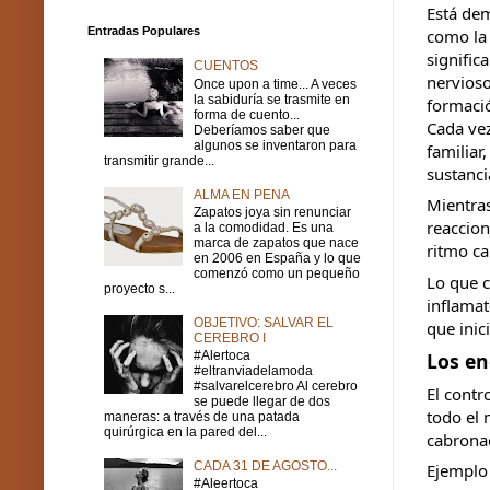
Está de
Entradas Populares
como la 
signific
CUENTOS
nervioso
Once upon a time... A veces
la sabiduría se trasmite en
formació
forma de cuento...
Cada vez
Deberíamos saber que
algunos se inventaron para
familiar
transmitir grande...
sustanci
ALMA EN PENA
Mientras
Zapatos joya sin renunciar
reaccion
a la comodidad. Es una
marca de zapatos que nace
ritmo ca
en 2006 en España y lo que
comenzó como un pequeño
Lo que c
proyecto s...
inflamat
OBJETIVO: SALVAR EL
que inic
CEREBRO I
#Alertoca
Los en
#eltranviadelamoda
#salvarelcerebro Al cerebro
El contr
se puede llegar de dos
todo el 
maneras: a través de una patada
quirúrgica en la pared del...
cabronad
CADA 31 DE AGOSTO...
Ejemplo 
#Aleertoca