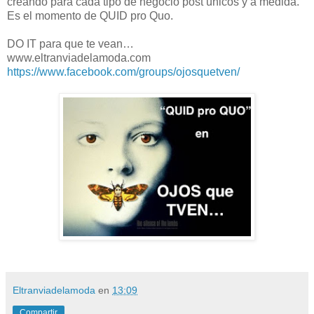
creando para cada tipo de negocio post únicos y a medida.
Es el momento de QUID pro Quo.
DO IT para que te vean…
www.eltranviadelamoda.com
https://www.facebook.com/groups/ojosquetven/
Eltranviadelamoda
en
13:09
Compartir