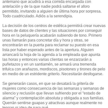
antemano que acudirá a esa comida encargada con
antelación y de la que nadie podrá saltarse el aforo
permitido, invitando a alguien de última hora por sorpresa.
Todo cuadriculado. Adiós a la serendipia.
La decisión de los centros de estética permitirá crear nuevas
bases de datos de clientes y las situaciones por conseguir
hora en la peluquería acabarán subiendo de tono. Primero
unas llamarán para concretar día y hora y otras, se
encontrarán en la puerta para reclamar su puesto en esa
lista por haber esperado antes de la apertura. Alguien
arrancará la hoja de la agenda a la empleada que apunta
las horas y entonces varias clientas se enzarzarán a
puñetazos y en un santiamén, se armará una tremenda
trifulca con arañazos, mordiscos, pisotones y tirones de pelo
en medio de un estridente griterío. Necesitarán desfogarse.
Se generarán casos, en que se desatará la gritería de
mujeres como consecuencia de las semanas y semanas de
silencio y reclusión que llevan sufriendo por el “estado de
alarma” y contemplación absoluta y obligada a sus familias.
Querrán sentirse guapas y atractivas aunque realmente no
tengan ni idea de para qué.