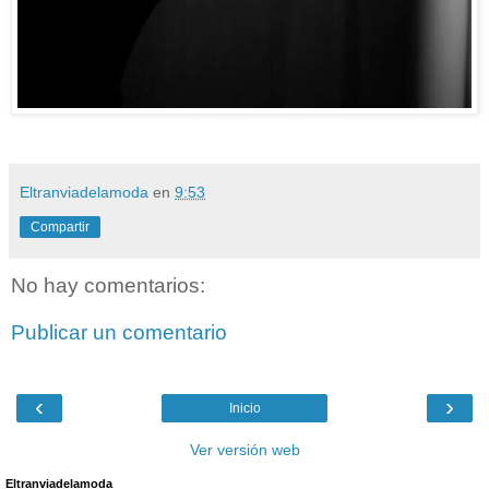
Eltranviadelamoda
en
9:53
Compartir
No hay comentarios:
Publicar un comentario
‹
›
Inicio
Ver versión web
Eltranviadelamoda